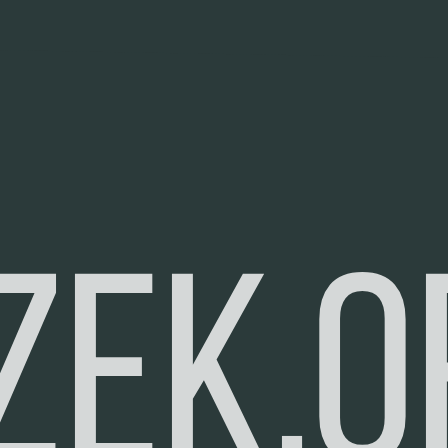
zek.o